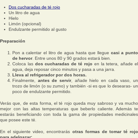
Dos cucharadas de té rojo
Un litro de agua
Hielo
Limón (opcional)
Endulzante permitido al gusto
Preparación
Pon a calentar el litro de agua hasta que llegue
casi a punt
de hervor
. Entre unos 80 y 90 grados estará bien.
Coloca las
dos cucharadas de té rojo
en la tetera, añade e
agua, deja reposar cinco minutos y pasa a una jarra.
Lleva al refrigerador por dos horas.
Finalmente,
antes de servir
, añade hielo en cada vaso, u
trozo de limón (o su zumo) y también -si es que lo desearas- un
poco de endulzante permitido.
Verás que, de esta forma, el té rojo queda muy sabroso y va mucho
mejor con las altas temperaturas que beberlo caliente. Además te
estarás beneficiando con toda la gama de propiedades medicinales
que posee este té.
En el siguiente video, encontrarás
otras formas de tomar té rojo
para adelgazar: