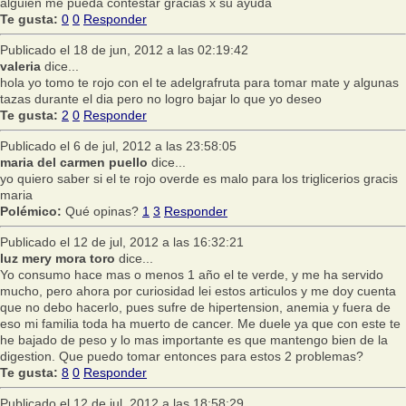
alguien me pueda contestar gracias x su ayuda
Te gusta:
0
0
Responder
Publicado el 18 de jun, 2012 a las 02:19:42
valeria
dice...
hola yo tomo te rojo con el te adelgrafruta para tomar mate y algunas
tazas durante el dia pero no logro bajar lo que yo deseo
Te gusta:
2
0
Responder
Publicado el 6 de jul, 2012 a las 23:58:05
maria del carmen puello
dice...
yo quiero saber si el te rojo overde es malo para los triglicerios gracis
maria
Polémico:
Qué opinas?
1
3
Responder
Publicado el 12 de jul, 2012 a las 16:32:21
luz mery mora toro
dice...
Yo consumo hace mas o menos 1 año el te verde, y me ha servido
mucho, pero ahora por curiosidad lei estos articulos y me doy cuenta
que no debo hacerlo, pues sufre de hipertension, anemia y fuera de
eso mi familia toda ha muerto de cancer. Me duele ya que con este te
he bajado de peso y lo mas importante es que mantengo bien de la
digestion. Que puedo tomar entonces para estos 2 problemas?
Te gusta:
8
0
Responder
Publicado el 12 de jul, 2012 a las 18:58:29