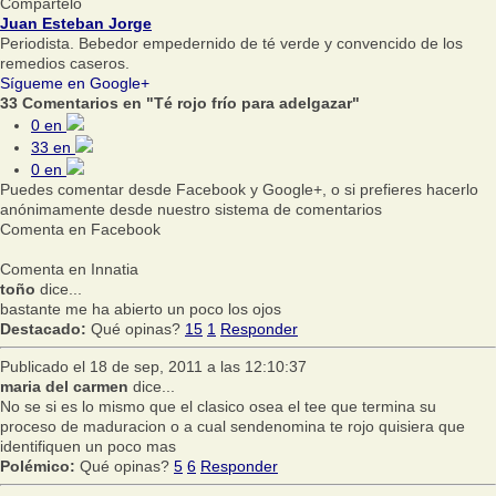
Compártelo
Juan Esteban Jorge
Periodista. Bebedor empedernido de té verde y convencido de los
remedios caseros.
Sígueme en Google+
33 Comentarios en "Té rojo frío para adelgazar"
0
en
33
en
0
en
Puedes comentar desde Facebook y Google+, o si prefieres hacerlo
anónimamente desde nuestro sistema de comentarios
Comenta en Facebook
Comenta en Innatia
toño
dice...
bastante me ha abierto un poco los ojos
Destacado:
Qué opinas?
15
1
Responder
Publicado el 18 de sep, 2011 a las 12:10:37
maria del carmen
dice...
No se si es lo mismo que el clasico osea el tee que termina su
proceso de maduracion o a cual sendenomina te rojo quisiera que
identifiquen un poco mas
Polémico:
Qué opinas?
5
6
Responder