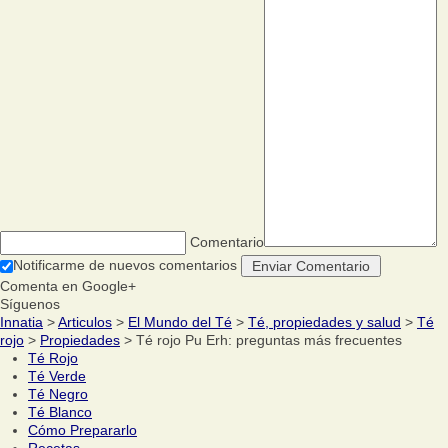
Comentario
Notificarme de nuevos comentarios
Comenta en Google+
Síguenos
Innatia
>
Articulos
>
El Mundo del Té
>
Té, propiedades y salud
>
Té
rojo
>
Propiedades
> Té rojo Pu Erh: preguntas más frecuentes
Té Rojo
Té Verde
Té Negro
Té Blanco
Cómo Prepararlo