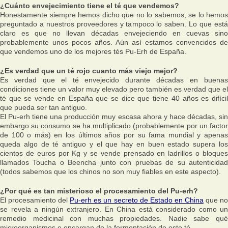
¿Cuánto envejecimiento tiene el té que vendemos?
Honestamente siempre hemos dicho que no lo sabemos, se lo hemos
preguntado a nuestros proveedores y tampoco lo saben. Lo que está
claro es que no llevan décadas envejeciendo en cuevas sino
probablemente unos pocos años. Aún así estamos convencidos de
que vendemos uno de los mejores tés Pu-Erh de España.
¿Es verdad que un té rojo cuanto más viejo mejor?
Es verdad que el té envejecido durante décadas en buenas
condiciones tiene un valor muy elevado pero también es verdad que el
té que se vende en España que se dice que tiene 40 años es difícil
que pueda ser tan antiguo.
El Pu-erh tiene una producción muy escasa ahora y hace décadas, sin
embargo su consumo se ha multiplicado (probablemente por un factor
de 100 o más) en los últimos años por su fama mundial y apenas
queda algo de té antiguo y el que hay en buen estado supera los
cientos de euros por Kg y se vende prensado en ladrillos o bloques
llamados Toucha o Beencha junto con pruebas de su autenticidad
(todos sabemos que los chinos no son muy fiables en este aspecto).
¿Por qué es tan misterioso el procesamiento del Pu-erh?
El procesamiento del
Pu-erh es un secreto de Estado en China
que n
se revela a ningún extranjero. En China está considerado como un
remedio medicinal con muchas propiedades. Nadie sabe qué
microorganismos e encargan de la fermentación de este té.