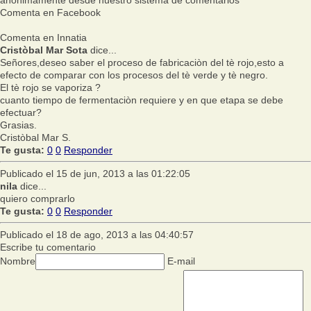
Comenta en Facebook
Comenta en Innatia
Cristòbal Mar Sota
dice...
Señores,deseo saber el proceso de fabricaciòn del tè rojo,esto a
efecto de comparar con los procesos del tè verde y tè negro.
El tè rojo se vaporiza ?
cuanto tiempo de fermentaciòn requiere y en que etapa se debe
efectuar?
Grasias.
Cristòbal Mar S.
Te gusta:
0
0
Responder
Publicado el 15 de jun, 2013 a las 01:22:05
nila
dice...
quiero comprarlo
Te gusta:
0
0
Responder
Publicado el 18 de ago, 2013 a las 04:40:57
Escribe tu comentario
Nombre
E-mail