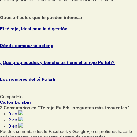
Otros artículos que te pueden interesar:
El té rojo, ideal para la digestión
Dónde comprar té oolong
¿Que propiedades y beneficios tiene el té rojo Pu Erh?
Los nombres del té Pu Erh
Compártelo
Carlos Bombín
2 Comentarios en "Té rojo Pu Erh: preguntas más frecuentes"
0
en
2
en
0
en
Puedes comentar desde Facebook y Google+, o si prefieres hacerlo
anónimamente desde nuestro sistema de comentarios