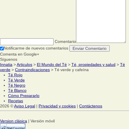
Comentario
Notificarme de nuevos comentarios
Comenta en Google+
Síguenos
Innatia
>
Articulos
>
El Mundo del Té
>
Té, propiedades y salud
>
Té
verde
>
Contraindicaciones
> Té verde y cafeína
Té Rojo
Té Verde
Té Negro
Té Blanco
Cómo Prepararlo
Recetas
2026 ©
Aviso Legal
|
Privacidad y cookies
|
Contáctenos
Version clásica
| Versión móvil