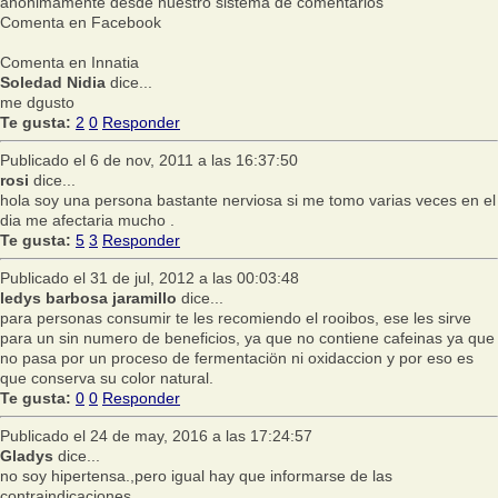
anónimamente desde nuestro sistema de comentarios
Comenta en Facebook
Comenta en Innatia
Soledad Nidia
dice...
me dgusto
Te gusta:
2
0
Responder
Publicado el 6 de nov, 2011 a las 16:37:50
rosi
dice...
hola soy una persona bastante nerviosa si me tomo varias veces en el
dia me afectaria mucho .
Te gusta:
5
3
Responder
Publicado el 31 de jul, 2012 a las 00:03:48
ledys barbosa jaramillo
dice...
para personas consumir te les recomiendo el rooibos, ese les sirve
para un sin numero de beneficios, ya que no contiene cafeinas ya que
no pasa por un proceso de fermentaciön ni oxidaccion y por eso es
que conserva su color natural.
Te gusta:
0
0
Responder
Publicado el 24 de may, 2016 a las 17:24:57
Gladys
dice...
no soy hipertensa.,pero igual hay que informarse de las
contraindicaciones.