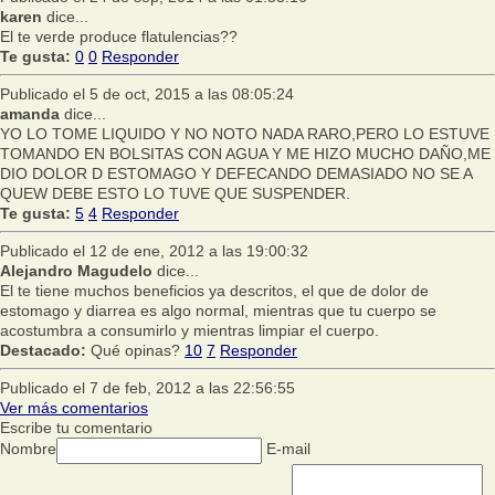
karen
dice...
El te verde produce flatulencias??
Te gusta:
0
0
Responder
Publicado el 5 de oct, 2015 a las 08:05:24
amanda
dice...
YO LO TOME LIQUIDO Y NO NOTO NADA RARO,PERO LO ESTUVE
TOMANDO EN BOLSITAS CON AGUA Y ME HIZO MUCHO DAÑO,ME
DIO DOLOR D ESTOMAGO Y DEFECANDO DEMASIADO NO SE A
QUEW DEBE ESTO LO TUVE QUE SUSPENDER.
Te gusta:
5
4
Responder
Publicado el 12 de ene, 2012 a las 19:00:32
Alejandro Magudelo
dice...
El te tiene muchos beneficios ya descritos, el que de dolor de
estomago y diarrea es algo normal, mientras que tu cuerpo se
acostumbra a consumirlo y mientras limpiar el cuerpo.
Destacado:
Qué opinas?
10
7
Responder
Publicado el 7 de feb, 2012 a las 22:56:55
Ver más comentarios
Escribe tu comentario
Nombre
E-mail