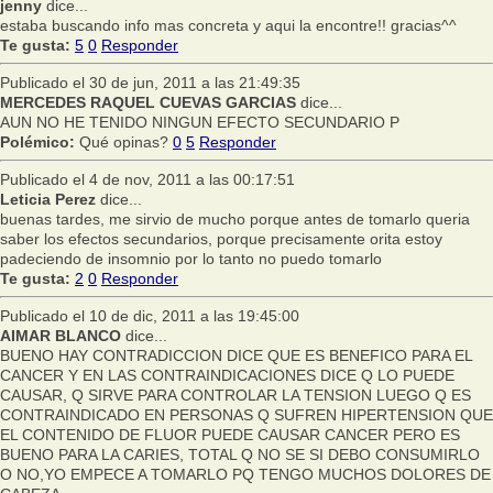
jenny
dice...
estaba buscando info mas concreta y aqui la encontre!! gracias^^
Te gusta:
5
0
Responder
Publicado el 30 de jun, 2011 a las 21:49:35
MERCEDES RAQUEL CUEVAS GARCIAS
dice...
AUN NO HE TENIDO NINGUN EFECTO SECUNDARIO P
Polémico:
Qué opinas?
0
5
Responder
Publicado el 4 de nov, 2011 a las 00:17:51
Leticia Perez
dice...
buenas tardes, me sirvio de mucho porque antes de tomarlo queria
saber los efectos secundarios, porque precisamente orita estoy
padeciendo de insomnio por lo tanto no puedo tomarlo
Te gusta:
2
0
Responder
Publicado el 10 de dic, 2011 a las 19:45:00
AIMAR BLANCO
dice...
BUENO HAY CONTRADICCION DICE QUE ES BENEFICO PARA EL
CANCER Y EN LAS CONTRAINDICACIONES DICE Q LO PUEDE
CAUSAR, Q SIRVE PARA CONTROLAR LA TENSION LUEGO Q ES
CONTRAINDICADO EN PERSONAS Q SUFREN HIPERTENSION QUE
EL CONTENIDO DE FLUOR PUEDE CAUSAR CANCER PERO ES
BUENO PARA LA CARIES, TOTAL Q NO SE SI DEBO CONSUMIRLO
O NO,YO EMPECE A TOMARLO PQ TENGO MUCHOS DOLORES DE