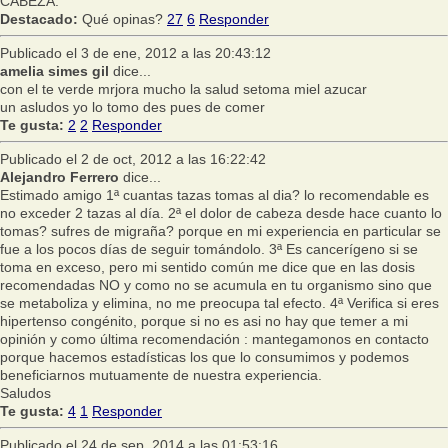
CABEZA.
Destacado:
Qué opinas?
27
6
Responder
Publicado el 3 de ene, 2012 a las 20:43:12
amelia simes gil
dice...
con el te verde mrjora mucho la salud setoma miel azucar
un asludos yo lo tomo des pues de comer
Te gusta:
2
2
Responder
Publicado el 2 de oct, 2012 a las 16:22:42
Alejandro Ferrero
dice...
Estimado amigo 1ª cuantas tazas tomas al dia? lo recomendable es
no exceder 2 tazas al día. 2ª el dolor de cabeza desde hace cuanto lo
tomas? sufres de migraña? porque en mi experiencia en particular se
fue a los pocos días de seguir tomándolo. 3ª Es cancerígeno si se
toma en exceso, pero mi sentido común me dice que en las dosis
recomendadas NO y como no se acumula en tu organismo sino que
se metaboliza y elimina, no me preocupa tal efecto. 4ª Verifica si eres
hipertenso congénito, porque si no es asi no hay que temer a mi
opinión y como última recomendación : mantegamonos en contacto
porque hacemos estadísticas los que lo consumimos y podemos
beneficiarnos mutuamente de nuestra experiencia.
Saludos
Te gusta:
4
1
Responder
Publicado el 24 de sep, 2014 a las 01:53:16