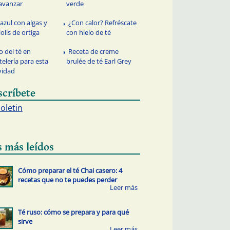
avanzar
verde
 azul con algas y
¿Con calor? Refréscate
iolis de ortiga
con hielo de té
o del té en
Receta de creme
telería para esta
brulée de té Earl Grey
vidad
scríbete
boletin
s más leídos
Cómo preparar el té Chai casero: 4
recetas que no te puedes perder
Té ruso: cómo se prepara y para qué
sirve