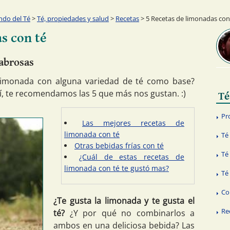
ndo del Té
>
Té, propiedades y salud
>
Recetas
> 5 Recetas de limonadas con
s con té
sabrosas
 limonada con alguna variedad de té como base?
uí, te recomendamos las 5 que más nos gustan. :)
Té
Pr
Las mejores recetas de
limonada con té
Té
Otras bebidas frías con té
Té
¿Cuál de estas recetas de
limonada con té te gustó mas?
Té
Co
¿Te gusta la limonada y te gusta el
Re
té?
¿Y por qué no combinarlos a
ambos en una deliciosa bebida? Las