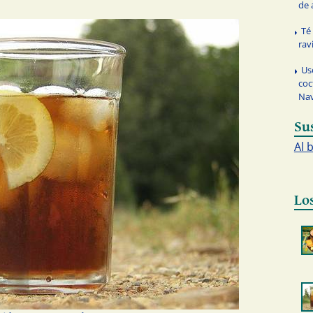
de 
Té
rav
Us
coc
Na
Su
Al 
Lo