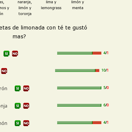
4
/
1
10
/
1
drón
5
/
0
onja
6
/
0
imón
4
/
1