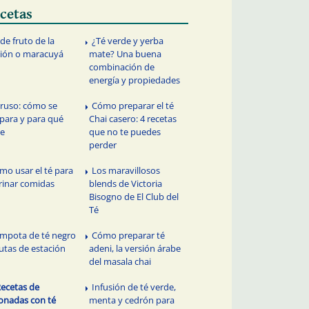
cetas
 de fruto de la
¿Té verde y yerba
ión o maracuyá
mate? Una buena
combinación de
energía y propiedades
 ruso: cómo se
Cómo preparar el té
para y para qué
Chai casero: 4 recetas
ve
que no te puedes
perder
mo usar el té para
Los maravillosos
inar comidas
blends de Victoria
Bisogno de El Club del
Té
mpota de té negro
Cómo preparar té
rutas de estación
adeni, la versión árabe
del masala chai
Recetas de
Infusión de té verde,
onadas con té
menta y cedrón para