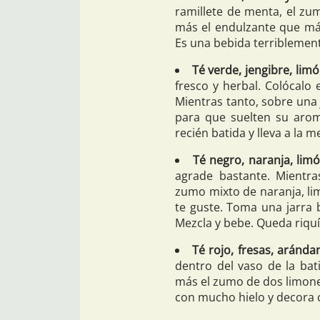
ramillete de menta, el zum
más el endulzante que más
Es una bebida terriblement
Té verde, jengibre, lim
fresco y herbal. Colócalo e
Mientras tanto, sobre una
para que suelten su aroma
recién batida y lleva a la 
Té negro, naranja, limó
agrade bastante. Mientra
zumo mixto de naranja, li
te guste. Toma una jarra b
Mezcla y bebe. Queda riqu
Té rojo, fresas, aránda
dentro del vaso de la bat
más el zumo de dos limones
con mucho hielo y decora 