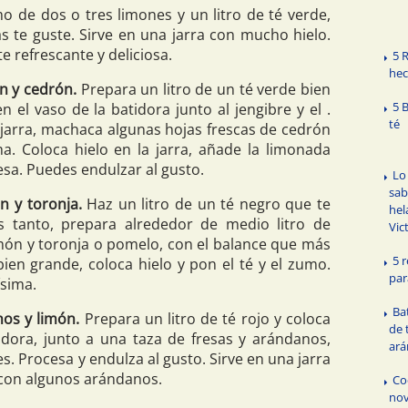
o de dos o tres limones y un litro de té verde,
 te guste. Sirve en una jarra con mucho hielo.
e refrescante y deliciosa.
5 
hec
ón y cedrón.
Prepara un litro de un té verde bien
5 
n el vaso de la batidora junto al jengibre y el .
té
 jarra, machaca algunas hojas frescas de cedrón
. Coloca hielo en la jarra, añade la limonada
mesa. Puedes endulzar al gusto.
Lo
sab
n y toronja.
Haz un litro de un té negro que te
hel
s tanto, prepara alrededor de medio litro de
Vic
món y toronja o pomelo, con el balance que más
5 r
ien grande, coloca hielo y pon el té y el zumo.
par
ísima.
Ba
nos y limón.
Prepara un litro de té rojo y coloca
de 
idora, junto a una taza de fresas y arándanos,
ar
. Procesa y endulza al gusto. Sirve en una jarra
con algunos arándanos.
Co
nov