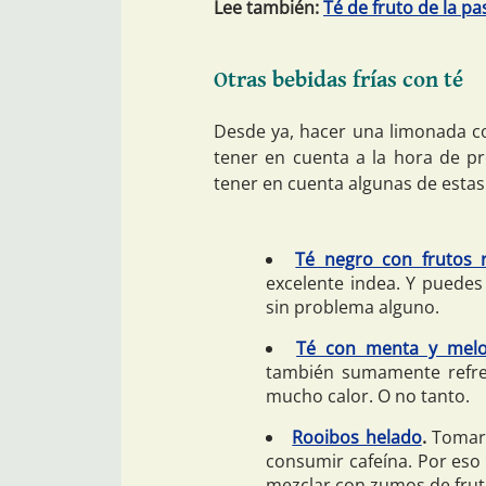
Lee también:
Té de fruto de la p
Otras bebidas frías con té
Desde ya, hacer una limonada co
tener en cuenta a la hora de pr
tener en cuenta algunas de estas 
Té negro con frutos 
excelente indea. Y puedes 
sin problema alguno.
Té con menta y mel
también sumamente refres
mucho calor. O no tanto.
Rooibos helado
.
Tomar r
consumir cafeína. Por eso
mezclar con zumos de frut