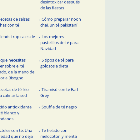
desintoxicar después
de las fiestas
Recetas de salsas
Cómo preparar noon
has con té
chai, un té pakistaní
Blends tropicales de
Los mejores
pastelillos de té para
Navidad
 que necesitas
5 tipos de té para
er sobre el té
golosos a dieta
ado, de la mano de
toria Bisogno
ecetas de té frío
Tiramisú con té Earl
a calmar la sed
Grey
tido antioxidante
Souffle de té negro
té blanco y
ándanos
cteles con té: Una
Té helado con
edad que no deja
melocotón y menta