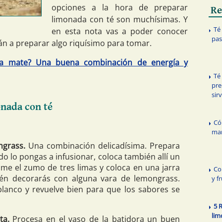
opciones a la hora de preparar
Re
limonada con té son muchísimas. Y
Té
en esta nota vas a poder conocer
pas
rán a preparar algo riquísimo para tomar.
ba mate? Una buena combinación de energía y
Té
pre
sir
onada con té
Có
mar
ngrass.
Una combinación delicadísima. Prepara
do lo pongas a infusionar, coloca también allí un
me el zumo de tres limas y coloca en una jarra
Co
ién decorarás con alguna vara de lemongrass.
y f
lanco y revuelve bien para que los sabores se
5 
lim
ta.
Procesa en el vaso de la batidora un buen