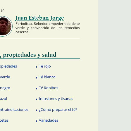
 té
Juan Esteban Jorge
Periodista. Bebedor empedernido de té
verde y convencido de los remedios
caseros.
, propiedades y salud
opiedades
Té rojo
 verde
Té blanco
 negro
Té Rooibos
 azul
Infusiones y tisanas
ntraindicaciones
¿Cómo preparar el té?
cetas
Variedades