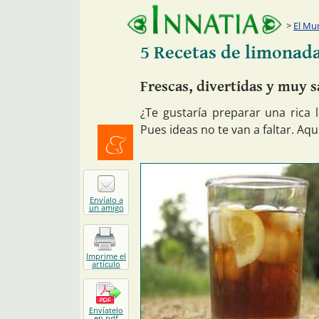
El Mu
5 Recetas de limonada
Frescas, divertidas y muy 
¿Te gustaría preparar una rica
Pues ideas no te van a faltar. Aq
Menéalo
Envíalo a
un amigo
Imprime el
artículo
Envíatelo
en pdf