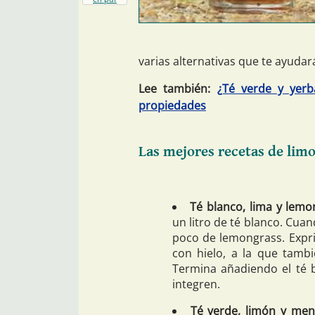
varias alternativas que te ayuda
Lee también:
¿Té verde y yer
propiedades
Las mejores recetas de lim
Té blanco, lima y lemo
un litro de té blanco. Cuan
poco de lemongrass. Expri
con hielo, a la que tamb
Termina añadiendo el té b
integren.
Té verde, limón y men