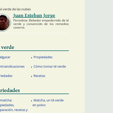
té verde de las nubes
Juan Esteban Jorge
Periodista. Bebedor empedernido de té
verde y convencido de los remedios
caseros.
 verde
elgazar
Propiedades
ntraindicaciones
Cómo tomar té verde
riedades
Recetas
riedades
 matcha:
Matcha, un té verde
piedades,
en polvo
paración, recetas y