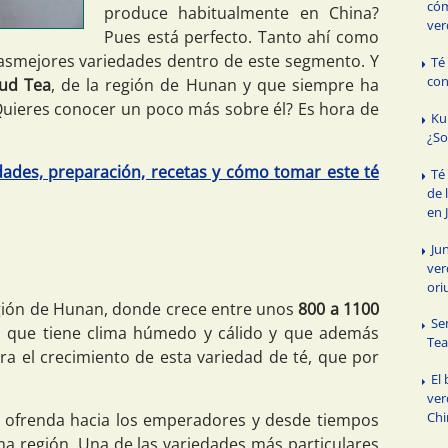
cóm
produce habitualmente en China?
ver
Pues está perfecto. Tanto ahí como
asmejores variedades dentro de este segmento. Y
Té
con
ud Tea
, de la región de Hunan y que siempre ha
¿Quieres conocer un poco más sobre él? Es hora de
Ku
¿So
ades, preparación, recetas y cómo tomar este té
Té
de 
en 
Ju
ver
ori
gión de Hunan, donde crece entre unos
800 a 1100
Se
n que tiene clima húmedo y cálido y que además
Tea
ra el crecimiento de esta variedad de té, que por
El
ver
Chi
 ofrenda hacia los emperadores y desde tiempos
ma región. Una de las variedades más particulares