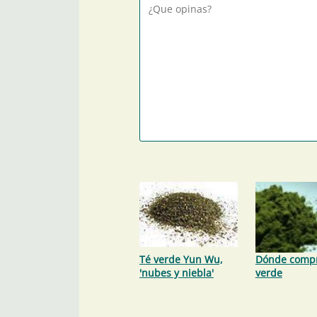
Té verde Yun Wu,
Dónde compr
'nubes y niebla'
verde