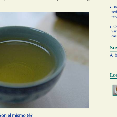
Dr
sed
té 
Ko
var
cas
Su
Al 
Lo
Son el mismo té?