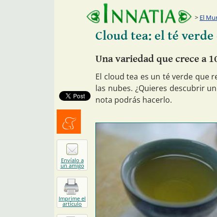
El Mu
Cloud tea: el té verde
Una variedad que crece a 1
El cloud tea es un té verde que 
las nubes. ¿Quieres descubrir u
nota podrás hacerlo.
Menéalo
Envíalo a
un amigo
Imprime el
artículo