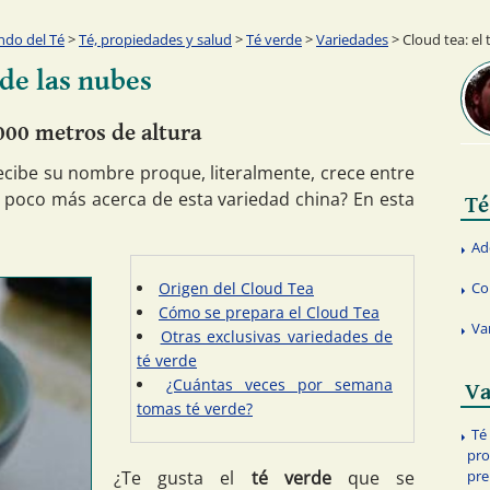
ndo del Té
>
Té, propiedades y salud
>
Té verde
>
Variedades
> Cloud tea: el 
 de las nubes
000 metros de altura
recibe su nombre proque, literalmente, crece entre
n poco más acerca de esta variedad china? En esta
Té
Ad
Origen del Cloud Tea
Co
Cómo se prepara el Cloud Tea
Va
Otras exclusivas variedades de
té verde
¿Cuántas veces por semana
Va
tomas té verde?
Té
pro
¿Te gusta el
té verde
que se
pre