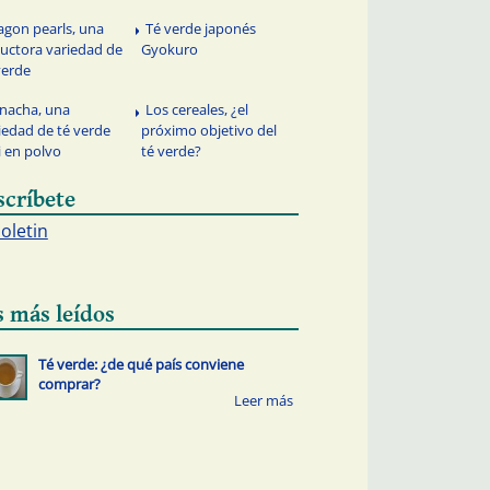
agon pearls, una
Té verde japonés
uctora variedad de
Gyokuro
verde
nacha, una
Los cereales, ¿el
iedad de té verde
próximo objetivo del
i en polvo
té verde?
scríbete
boletin
s más leídos
Té verde: ¿de qué país conviene
comprar?