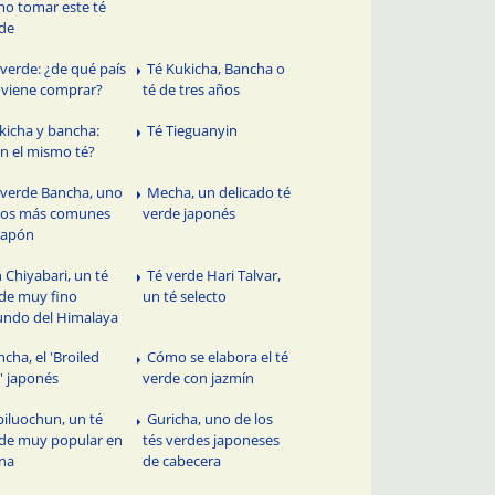
o tomar este té
de
 verde: ¿de qué país
Té Kukicha, Bancha o
viene comprar?
té de tres años
kicha y bancha:
Té Tieguanyin
n el mismo té?
 verde Bancha, uno
Mecha, un delicado té
los más comunes
verde japonés
Japón
n Chiyabari, un té
Té verde Hari Talvar,
de muy fino
un té selecto
undo del Himalaya
ncha, el 'Broiled
Cómo se elabora el té
' japonés
verde con jazmín
 biluochun, un té
Guricha, uno de los
de muy popular en
tés verdes japoneses
na
de cabecera