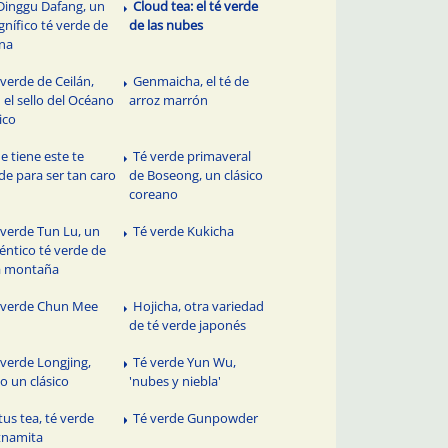
 Dinggu Dafang, un
Cloud tea: el té verde
nífico té verde de
de las nubes
na
 verde de Ceilán,
Genmaicha, el té de
 el sello del Océano
arroz marrón
ico
e tiene este te
Té verde primaveral
de para ser tan caro
de Boseong, un clásico
coreano
 verde Tun Lu, un
Té verde Kukicha
éntico té verde de
a montaña
 verde Chun Mee
Hojicha, otra variedad
de té verde japonés
 verde Longjing,
Té verde Yun Wu,
o un clásico
'nubes y niebla'
tus tea, té verde
Té verde Gunpowder
tnamita