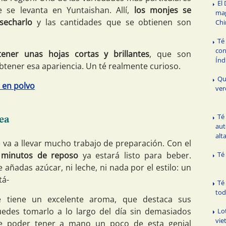
El
 se levanta en Yuntaishan. Allí,
los monjes se
mag
secharlo
y las cantidades que se obtienen son
Chi
Té
con
ener unas hojas cortas y brillantes
, que son
Índ
tener esa apariencia. Un té realmente curioso.
Qu
 en polvo
ver
Té
ea
aut
alt
e va a llevar mucho trabajo de preparación. Con el
 minutos de reposo
ya estará listo para beber.
Té
añadas azúcar, ni leche, ni nada por el estilo: un
tá-
Té
tod
e tiene un excelente aroma, que destaca sus
puedes tomarlo a lo largo del día sin demasiados
Lo
vie
de poder tener a mano un poco de esta genial