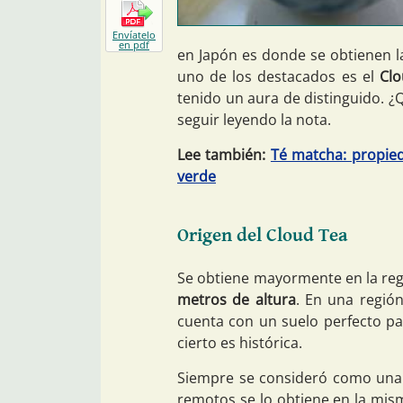
Envíatelo
en pdf
en Japón es donde se obtienen l
uno de los destacados es el
Clo
tenido un aura de distinguido. 
seguir leyendo la nota.
Lee también:
Té matcha: propied
verde
Origen del Cloud Tea
Se obtiene mayormente en la re
metros de altura
. En una regió
cuenta con un suelo perfecto pa
cierto es histórica.
Siempre se consideró como una
remotos se lo obtiene en la mis