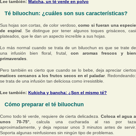
Lee también:
Matcha, un té verde en polvo
Té biluochun: ¿cuáles son sus características?
Sus hojas son cortas, de color verdoso,
como si fueran una especi
de espiral
. Se distingue por tener algunos toques grisáceos, cas
plateados, que le dan un aspecto increíble a sus hojas.
Lo más normal cuando se trata de un biluochun es que se trate de
una infusión bien floral, frutal,
con aromas frescos y bie
primaverales
.
Pero también es cierto que cuando se lo bebe, deja apreciar ciertos
matices cercanos a los frutos secos en el paladar
. Redondeando
se trata de una infusión tan deliciosa como irresistible.
Lee también:
Kukicha y bancha: ¿Son el mismo té?
Cómo preparar el té biluochun
Como todo té verde, requiere de cierta delicadeza.
Coloca el agua 
unos 70-75°
, calcula una cucharada al ras por taza
aproximadamente, y deja reposar unos 3 minutos antes de servir.
Soporta algunas reinfusiones sin ningún tipo de problemas.