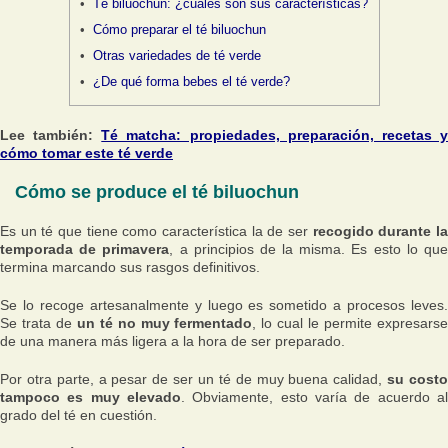
Té biluochun: ¿cuáles son sus características?
Cómo preparar el té biluochun
Otras variedades de té verde
¿De qué forma bebes el té verde?
Lee también:
Té matcha: propiedades, preparación, recetas 
cómo tomar este té verde
Cómo se produce el té biluochun
Es un té que tiene como característica la de ser
recogido durante l
temporada de primavera
, a principios de la misma. Es esto lo qu
termina marcando sus rasgos definitivos.
Se lo recoge artesanalmente y luego es sometido a procesos leves.
Se trata de
un té no muy fermentado
, lo cual le permite expresars
de una manera más ligera a la hora de ser preparado.
Por otra parte, a pesar de ser un té de muy buena calidad,
su cost
tampoco es muy elevado
. Obviamente, esto varía de acuerdo al
grado del té en cuestión.