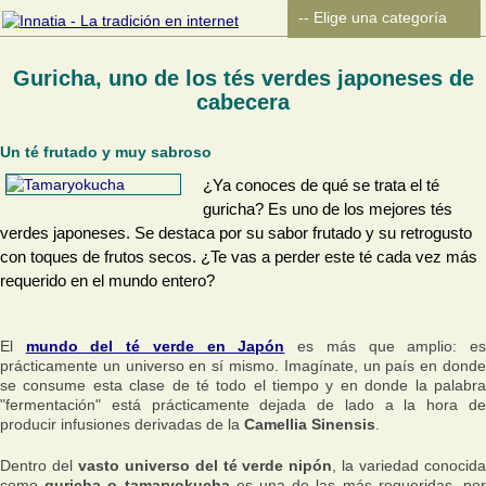
Guricha, uno de los tés verdes japoneses de
cabecera
Un té frutado y muy sabroso
¿Ya conoces de qué se trata el té
guricha? Es uno de los mejores tés
verdes japoneses. Se destaca por su sabor frutado y su retrogusto
con toques de frutos secos. ¿Te vas a perder este té cada vez más
requerido en el mundo entero?
El
mundo del té verde en Japón
es más que amplio: e
prácticamente un universo en sí mismo. Imagínate, un país en donde
se consume esta clase de té todo el tiempo y en donde la palabra
"fermentación" está prácticamente dejada de lado a la hora de
producir infusiones derivadas de la
Camellia Sinensis
.
Dentro del
vasto universo del té verde nipón
, la variedad conocid
como
guricha o tamaryokucha
es una de las más requeridas, po