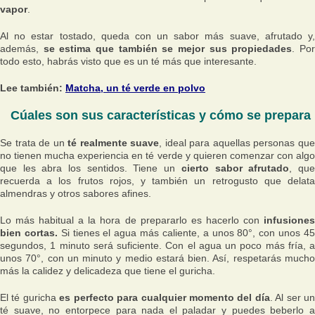
vapor
.
Al no estar tostado, queda con un sabor más suave, afrutado y,
además,
se estima que también se mejor sus propiedades
. Po
todo esto, habrás visto que es un té más que interesante.
Lee también:
Matcha, un té verde en polvo
Cúales son sus características y cómo se prepara
Se trata de un
té realmente suave
, ideal para aquellas personas qu
no tienen mucha experiencia en té verde y quieren comenzar con algo
que les abra los sentidos. Tiene un
cierto sabor afrutado
, qu
recuerda a los frutos rojos, y también un retrogusto que delata
almendras y otros sabores afines.
Lo más habitual a la hora de prepararlo es hacerlo con
infusiones
bien cortas.
Si tienes el agua más caliente, a unos 80°, con unos 4
segundos, 1 minuto será suficiente. Con el agua un poco más fría, a
unos 70°, con un minuto y medio estará bien. Así, respetarás mucho
más la calidez y delicadeza que tiene el guricha.
El té guricha
es perfecto para cualquier momento del día
. Al ser un
té suave, no entorpece para nada el paladar y puedes beberlo a