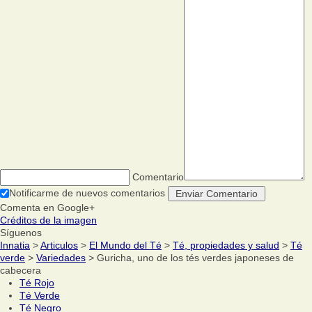
Comentario
Notificarme de nuevos comentarios
Comenta en Google+
Créditos de la imagen
Síguenos
Innatia
>
Articulos
>
El Mundo del Té
>
Té, propiedades y salud
>
Té
verde
>
Variedades
> Guricha, uno de los tés verdes japoneses de
cabecera
Té Rojo
Té Verde
Té Negro