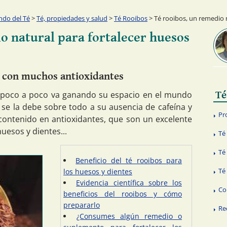
ndo del Té
>
Té, propiedades y salud
>
Té Rooibos
> Té rooibos, un remedio n
o natural para fortalecer huesos
o con muchos antioxidantes
e poco a poco va ganando su espacio en el mundo
Té
d se la debe sobre todo a su ausencia de cafeína y
Pr
contenido en antioxidantes, que son un excelente
uesos y dientes...
Té
Té
Beneficio del té rooibos para
Té
los huesos y dientes
Evidencia científica sobre los
Co
beneficios del rooibos y cómo
prepararlo
Re
¿Consumes algún remedio o