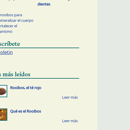
dientes
 rooibos para
ineralizar el cuerpo
ortalecer el
ganismo
scríbete
boletin
s más leídos
Rooibos, el té rojo
Qué es el Rooibos