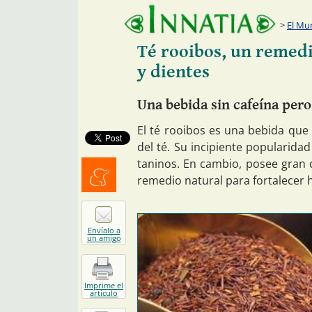
El Mu
Té rooibos, un remedi
y dientes
Una bebida sin cafeína per
El té rooibos es una bebida qu
del té. Su incipiente popularida
taninos. En cambio, posee gran 
remedio natural para fortalecer h
Menéalo
Envíalo a
un amigo
Imprime el
artículo