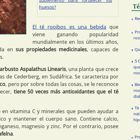
suplemento para fortalecer los
Té
huesos?
Re
El té rooibos es una bebida
que
Pr
viene ganando popularidad
roo
mundialmente en los últimos años,
da en
sus propiedades medicinales
, capaces de
Qu
s.
5 
que
 arbusto Aspalathus Linearis
, una planta que crece
roo
 de Cederberg, en Sudáfrica. Se caracteriza por
ico
, pero por sobre todas las cosas, se le reconoce
Be
roo
recer,
tiene 50 veces más antioxidantes que el té
dia
Té
o en vitamina C y minerales que pueden ayudar a
nat
ico y mantener el cuerpo sano. Contiene calcio,
hip
anganeso, magnesio y zinc. Por el contrario, posee
afeína
.
Pr