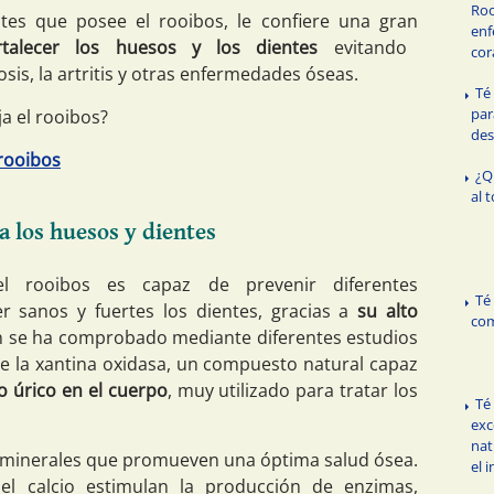
Roo
tes que posee el rooibos, le confiere una gran
enf
talecer los huesos y los dientes
evitando
cor
s, la artritis y otras enfermedades óseas.
Té
par
a el rooibos?
des
rooibos
¿Q
al 
a los huesos y dientes
l rooibos es capaz de prevenir diferentes
Té
 sanos y fuertes los dientes, gracias a
su alto
com
n se ha comprobado mediante diferentes estudios
e la xantina oxidasa, un compuesto natural capaz
o úrico en el cuerpo
, muy utilizado para tratar los
Té
exc
nat
 minerales que promueven una óptima salud ósea.
el 
l calcio estimulan la producción de enzimas,