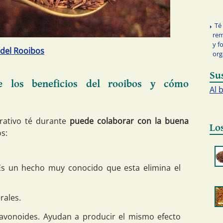
Té
rem
y f
 del Rooibos
or
Su
bre los beneficios del rooibos y cómo
Al 
urativo té durante
puede colaborar con la buena
Lo
os:
. Es un hecho muy conocido que esta elimina el
rales.
lavonoides. Ayudan a producir el mismo efecto