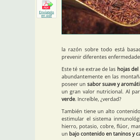
Envíatelo
en pdf
la razón sobre todo está basa
prevenir diferentes enfermedade
Este té se extrae de las
hojas del
abundantemente en las montañas
poseer un
sabor suave y aromát
un gran valor nutricional. Al pa
verde
. Increíble, ¿verdad?
También tiene un alto contenid
estimular el sistema inmunológ
hierro, potasio, cobre, flúor, m
un
bajo contenido en taninos y c