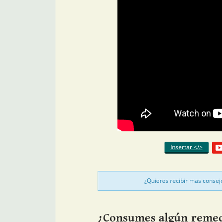
Insertar </>
¿Quieres recibir mas consej
¿Consumes algún remedi