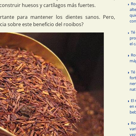
Ro
construir huesos y cartílagos más fuertes.
alt
qui
ortante para mantener los dientes sanos. Pero,
con
cia sobre este beneficio del rooibos?
Té
pro
el 
Ro
má
Té
for
ner
nat
El
en 
beb
Ro
var
vez