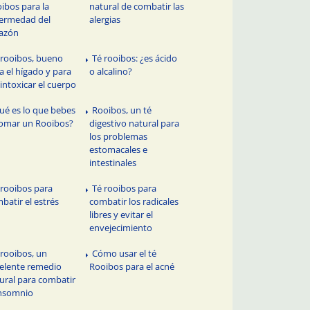
ibos para la
natural de combatir las
ermedad del
alergias
azón
 rooibos, bueno
Té rooibos: ¿es ácido
a el hígado y para
o alcalino?
intoxicar el cuerpo
ué es lo que bebes
Rooibos, un té
tomar un Rooibos?
digestivo natural para
los problemas
estomacales e
intestinales
 rooibos para
Té rooibos para
batir el estrés
combatir los radicales
libres y evitar el
envejecimiento
 rooibos, un
Cómo usar el té
elente remedio
Rooibos para el acné
ural para combatir
insomnio