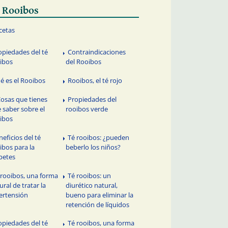
 Rooibos
cetas
opiedades del té
Contraindicaciones
ibos
del Rooibos
é es el Rooibos
Rooibos, el té rojo
Cosas que tienes
Propiedades del
 saber sobre el
rooibos verde
ibos
neficios del té
Té rooibos: ¿pueden
ibos para la
beberlo los niños?
betes
 rooibos, una forma
Té rooibos: un
ural de tratar la
diurético natural,
ertensión
bueno para eliminar la
retención de líquidos
opiedades del té
Té rooibos, una forma