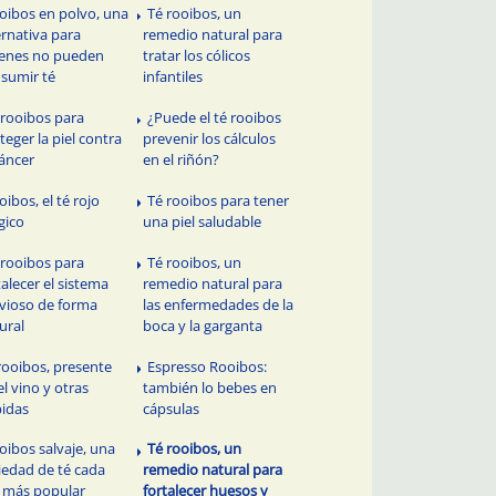
oibos en polvo, una
Té rooibos, un
ernativa para
remedio natural para
enes no pueden
tratar los cólicos
sumir té
infantiles
 rooibos para
¿Puede el té rooibos
teger la piel contra
prevenir los cálculos
cáncer
en el riñón?
oibos, el té rojo
Té rooibos para tener
gico
una piel saludable
 rooibos para
Té rooibos, un
talecer el sistema
remedio natural para
vioso de forma
las enfermedades de la
ural
boca y la garganta
 rooibos, presente
Espresso Rooibos:
el vino y otras
también lo bebes en
idas
cápsulas
oibos salvaje, una
Té rooibos, un
iedad de té cada
remedio natural para
 más popular
fortalecer huesos y