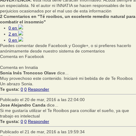
un especialista. Ni el autor ni INNATIA se hacen responsables de los
perjuicios ocasionados por el mal uso de esta información
2 Comentarios en "Té rooibos, un excelente remedio natural para
combatir el insomnio"
0
en
2
en
0
en
Puedes comentar desde Facebook y Google+, o si prefieres hacerlo
anónimamente desde nuestro sistema de comentarios
Comenta en Facebook
Comenta en Innatia
Sonia Inés Troncoso Olave
dice...
Muy provechoso este contenido. Iniciaré mi bebida de de Te Rooibos
Un abrazo Sonia.
Te gusta:
0
0
Responder
Publicado el 20 de mar, 2016 a las 22:04:00
Jose Alejandro Canda
dice...
Si me gustaría utilizar el Te Rooibos para conciliar el sueño, ya que
trabajo es intelectual
Te gusta:
0
0
Responder
Publicado el 21 de mar, 2016 a las 19:59:34