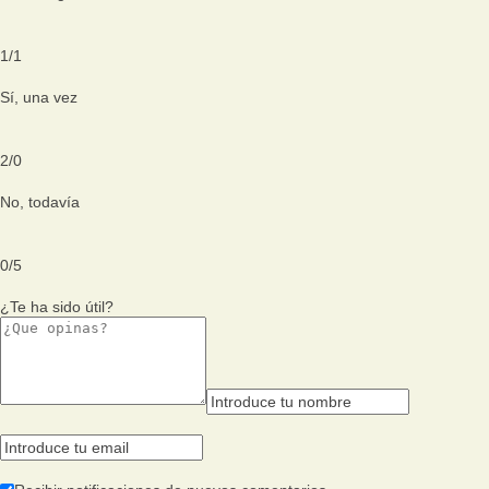
1
/
1
Sí, una vez
2
/
0
No, todavía
0
/
5
¿Te ha sido útil?