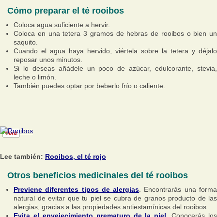
Cómo preparar el té rooibos
Coloca agua suficiente a hervir.
Coloca en una tetera 3 gramos de hebras de rooibos o bien un
saquito.
Cuando el agua haya hervido, viértela sobre la tetera y déjalo
reposar unos minutos.
Si lo deseas añádele un poco de azúcar, edulcorante, stevia,
leche o limón.
También puedes optar por beberlo frío o caliente.
Lee también:
Rooibos, el té rojo
Otros beneficios medicinales del té rooibos
Previene diferentes tipos de alergias
. Encontrarás una form
natural de evitar que tu piel se cubra de granos producto de las
alergias, gracias a las propiedades antiestamínicas del rooibos.
Evita el envejecimiento prematuro de la piel
. Conocerás los