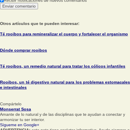
Recibir notificaciones de nuevos comentarios
Otros artículos que te pueden interesar:
Té rooibos para remineralizar el cuerpo y fortalecer el organismo
Dónde comprar rooibos
Té rooibos, un remedio natural para tratar los cólicos infantiles
Rooibos, un té digestivo natural para los problemas estomacales
e intestinales
Compártelo
Monserrat Sosa
Amante de lo natural y de las disciplinas que te ayudan a conectar y
armonizar tu ser interior.
Sígueme en Google+
ADVERTENCIA:
esta nota tiene carácter informativo. Acuda siempre a