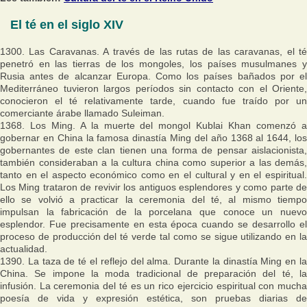
El té en el siglo XIV
1300. Las Caravanas. A través de las rutas de las caravanas, el té
penetró en las tierras de los mongoles, los países musulmanes y
Rusia antes de alcanzar Europa. Como los países bañados por el
Mediterráneo tuvieron largos períodos sin contacto con el Oriente,
conocieron el té relativamente tarde, cuando fue traído por un
comerciante árabe llamado Suleiman.
1368. Los Ming. A la muerte del mongol Kublai Khan comenzó a
gobernar en China la famosa dinastía Ming del año 1368 al 1644, los
gobernantes de este clan tienen una forma de pensar aislacionista,
también consideraban a la cultura china como superior a las demás,
tanto en el aspecto económico como en el cultural y en el espiritual.
Los Ming trataron de revivir los antiguos esplendores y como parte de
ello se volvió a practicar la ceremonia del té, al mismo tiempo
impulsan la fabricación de la porcelana que conoce un nuevo
esplendor. Fue precisamente en esta época cuando se desarrollo el
proceso de producción del té verde tal como se sigue utilizando en la
actualidad.
1390. La taza de té el reflejo del alma. Durante la dinastía Ming en la
China. Se impone la moda tradicional de preparación del té, la
infusión. La ceremonia del té es un rico ejercicio espiritual con mucha
poesía de vida y expresión estética, son pruebas diarias de