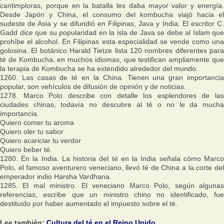
cantimploras, porque en la batalla les daba mayor valor y energía.
Desde Japón y China, el consumo del kombucha viajó hacia el
sudeste de Asia y se difundió en Filipinas, Java y India. El escritor C.
Gadd dice que su popularidad en la isla de Java se debe al Islam que
prohíbe el alcohol. En Filipinas esta especialidad se vende como una
golosina. El botánico Harald Tietze lista 120 nombres diferentes para
té de Kombucha, en muchos idiomas, que testifican ampliamente que
la terapia de Kombucha se ha extendido alrededor del mundo.
1260. Las casas de té en la China. Tienen una gran importancia
popular, son vehículos de difusión de opinión y de noticias.
1278. Marco Polo describe con detalle los esplendores de las
ciudades chinas, todavía no descubre al té o no le da mucha
importancia.
Quiero comer tu aroma
Quiero oler tu sabor
Quiero acariciar tu verdor
Quiero beber té.
1280. En la India. La historia del té en la India señala cómo Marco
Polo, el famoso aventurero veneciano, llevó té de China a la corte del
emperador indio Harsha Vardhana.
1285. El mal ministro. El veneciano Marco Polo, según algunas
referencias, escribe que un ministro chino no identificado, fue
destituido por haber aumentado el impuesto sobre el té.
Lee también:
Cultura del té en el Reino Unido