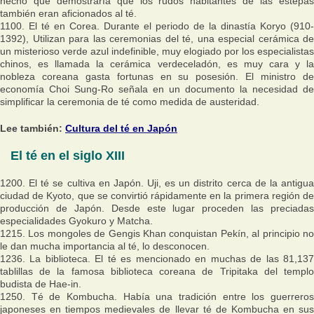
hecho que demostraría que los rudos habitantes de las estepas
también eran aficionados al té.
1100. El té en Corea. Durante el periodo de la dinastía Koryo (910-
1392), Utilizan para las ceremonias del té, una especial cerámica de
un misterioso verde azul indefinible, muy elogiado por los especialistas
chinos, es llamada la cerámica verdeceladón, es muy cara y la
nobleza coreana gasta fortunas en su posesión. El ministro de
economía Choi Sung-Ro señala en un documento la necesidad de
simplificar la ceremonia de té como medida de austeridad.
Lee también:
Cultura del té en Japón
El té en el siglo XIII
1200. El té se cultiva en Japón. Uji, es un distrito cerca de la antigua
ciudad de Kyoto, que se convirtió rápidamente en la primera región de
producción de Japón. Desde este lugar proceden las preciadas
especialidades Gyokuro y Matcha.
1215. Los mongoles de Gengis Khan conquistan Pekín, al principio no
le dan mucha importancia al té, lo desconocen.
1236. La biblioteca. El té es mencionado en muchas de las 81,137
tablillas de la famosa biblioteca coreana de Tripitaka del templo
budista de Hae-in.
1250. Té de Kombucha. Había una tradición entre los guerreros
japoneses en tiempos medievales de llevar té de Kombucha en sus