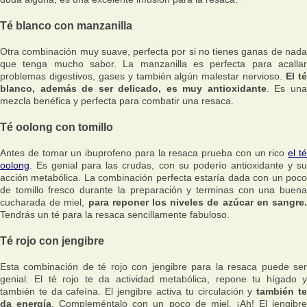
Té blanco con manzanilla
Otra combinación muy suave, perfecta por si no tienes ganas de nada
que tenga mucho sabor. La manzanilla es perfecta para acallar
problemas digestivos, gases y también algún malestar nervioso.
El t
blanco, además de ser delicado, es muy antioxidante
. Es un
mezcla benéfica y perfecta para combatir una resaca.
Té oolong con tomillo
Antes de tomar un ibuprofeno para la resaca prueba con un rico
el t
oolong
. Es genial para las crudas, con su poderío antioxidante y su
acción metabólica. La combinación perfecta estaría dada con un poco
de tomillo fresco durante la preparación y terminas con una buena
cucharada de miel,
para reponer los niveles de azúcar en sangre
Tendrás un té para la resaca sencillamente fabuloso.
Té rojo con jengibre
Esta combinación de té rojo con jengibre para la resaca puede ser
genial. El té rojo te da actividad metabólica, repone tu hígado y
también te da cafeína. El jengibre activa tu circulación y
también t
da energía
. Compleméntalo con un poco de miel. ¡Ah! El jengibr