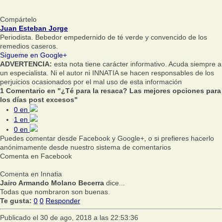
Compártelo
Juan Esteban Jorge
Periodista. Bebedor empedernido de té verde y convencido de los
remedios caseros.
Sígueme en Google+
ADVERTENCIA:
esta nota tiene carácter informativo. Acuda siempre a
un especialista. Ni el autor ni INNATIA se hacen responsables de los
perjuicios ocasionados por el mal uso de esta información
1 Comentario en "¿Té para la resaca? Las mejores opciones para
los días post excesos"
0
en
1
en
0
en
Puedes comentar desde Facebook y Google+, o si prefieres hacerlo
anónimamente desde nuestro sistema de comentarios
Comenta en Facebook
Comenta en Innatia
Jairo Armando Molano Becerra
dice...
Todas que nombraron son buenas.
Te gusta:
0
0
Responder
Publicado el 30 de ago, 2018 a las 22:53:36