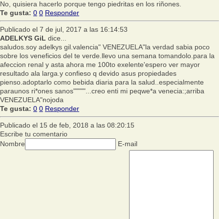
No, quisiera hacerlo porque tengo piedritas en los riñones.
Te gusta:
0
0
Responder
Publicado el 7 de jul, 2017 a las 16:14:53
ADELKYS GiL
dice...
saludos.soy adelkys gil.valencia" VENEZUELA"la verdad sabia poco
sobre los veneficios del te verde.llevo una semana tomandolo.para la
afeccion renal y asta ahora me 100to exelente'espero ver mayor
resultado ala larga.y confieso q devido asus propiedades
pienso.adoptarlo como bebida diaria para la salud..especialmente
paraunos ri*ones sanos"""""...creo enti mi peqwe*a venecia:;arriba
VENEZUELA"nojoda
Te gusta:
0
0
Responder
Publicado el 15 de feb, 2018 a las 08:20:15
Escribe tu comentario
Nombre
E-mail