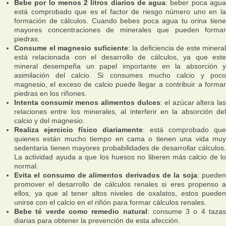
Bebe por lo menos 2 litros diarios de agua
: beber poca agu
está comprobado que es el factor de riesgo número uno en la
formación de cálculos. Cuando bebes poca agua tu orina tiene
mayores concentraciones de minerales que pueden formar
piedras.
Consume el magnesio suficiente
: la deficiencia de este mineral
está relacionada con el desarrollo de cálculos, ya que este
mineral desempeña un papel importante en la absorción y
asimilación del calcio. Si consumes mucho calcio y poco
magnesio, el exceso de calcio puede llegar a contribuir a formar
piedras en los riñones.
Intenta consumir menos alimentos dulces
: el azúcar altera las
relaciones entre los minerales, al interferir en la absorción del
calcio y del magnesio.
Realiza ejercicio físico diariamente
: está comprobado que
quienes están mucho tiempo en cama o tienen una vida muy
sedentaria tienen mayores probabilidades de desarrollar cálculos.
La actividad ayuda a que los huesos no liberen más calcio de lo
normal.
Evita el consumo de alimentos derivados de la soja
: puede
promover el desarrollo de cálculos renales si eres propenso a
ellos, ya que al tener altos niveles de oxalatos, estos pueden
unirse con el calcio en el riñón para formar cálculos renales.
Bebe té verde como remedio natural
: consume 3 o 4 tazas
diarias para obtener la prevención de esta afección.