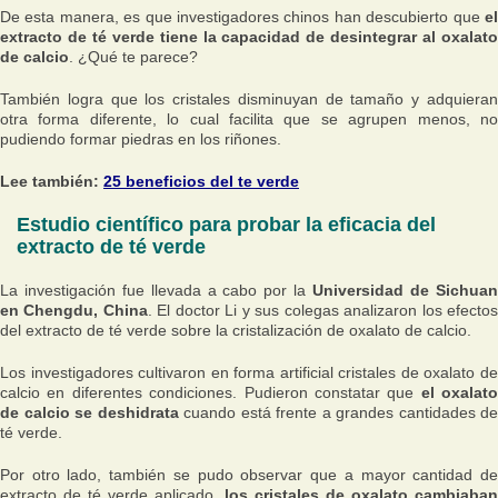
De esta manera, es que investigadores chinos han descubierto que
el
extracto de té verde tiene la capacidad de desintegrar al oxalato
de calcio
. ¿Qué te parece?
También logra que los cristales disminuyan de tamaño y adquieran
otra forma diferente, lo cual facilita que se agrupen menos, no
pudiendo formar piedras en los riñones.
Lee también:
25 beneficios del te verde
Estudio científico para probar la eficacia del
extracto de té verde
La investigación fue llevada a cabo por la
Universidad de Sichua
en Chengdu, China
. El doctor Li y sus colegas analizaron los efecto
del extracto de té verde sobre la cristalización de oxalato de calcio.
Los investigadores cultivaron en forma artificial cristales de oxalato de
calcio en diferentes condiciones. Pudieron constatar que
el oxalato
de calcio se deshidrata
cuando está frente a grandes cantidades de
té verde.
Por otro lado, también se pudo observar que a mayor cantidad de
extracto de té verde aplicado,
los cristales de oxalato cambiaban