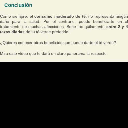
Conclusión
Como siempre, el
consumo moderado de té
, no representa ningú
daño para la salud. Por el contrario, puede beneficiarte en el
tratamiento de muchas afecciones. Bebe tranquilamente
entre 2 y 4
tazas diarias
de tu té verde preferido.
¿Quieres conocer otros beneficios que puede darte el té verde?
Mira este vídeo que te dará un claro panorama la respecto.