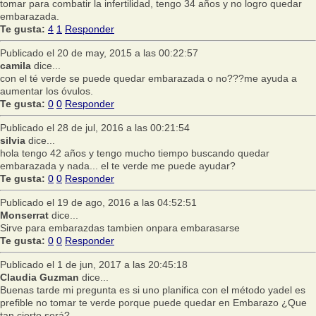
tomar para combatir la infertilidad, tengo 34 años y no logro quedar
embarazada.
Te gusta:
4
1
Responder
Publicado el 20 de may, 2015 a las 00:22:57
camila
dice...
con el té verde se puede quedar embarazada o no???me ayuda a
aumentar los óvulos.
Te gusta:
0
0
Responder
Publicado el 28 de jul, 2016 a las 00:21:54
silvia
dice...
hola tengo 42 años y tengo mucho tiempo buscando quedar
embarazada y nada... el te verde me puede ayudar?
Te gusta:
0
0
Responder
Publicado el 19 de ago, 2016 a las 04:52:51
Monserrat
dice...
Sirve para embarazdas tambien onpara embarasarse
Te gusta:
0
0
Responder
Publicado el 1 de jun, 2017 a las 20:45:18
Claudia Guzman
dice...
Buenas tarde mi pregunta es si uno planifica con el método yadel es
prefible no tomar te verde porque puede quedar en Embarazo ¿Que
tan cierto será?