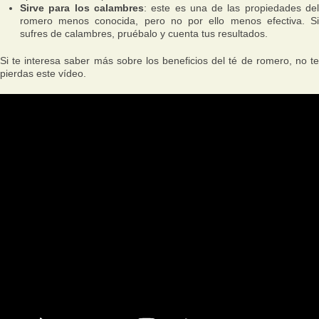
Sirve para los calambres
: este es una de las propiedades de
romero menos conocida, pero no por ello menos efectiva. Si
sufres de calambres, pruébalo y cuenta tus resultados.
Si te interesa saber más sobre los beneficios del té de romero, no te
pierdas este vídeo.