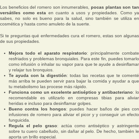
Los beneficios del romero son innumerables,
pocas plantas son tan
versátiles como esta
en cuanto a usos y propiedades. Como ya
sabes, no solo es bueno para la salud, sino también se utiliza en
cosmética y hasta como amuleto de la suerte.
Si te preguntas qué enfermedades cura el romero, estas son algunas
de sus propiedades.
Mejora todo el aparato respiratorio
: principalmente combat
resfriados y problemas bronquiales. Para este fin, puedes tomarlo
como infusión o inhalar su vapor para que te ayude a desinflamar
y relajar tus bronquios.
Te ayuda con la digestión
: todas las recetas que te coment
más arriba te pueden servir para bajar la comida y ayudar a que
tu metabolismo las procese más rápido.
Funciona como un excelente antiséptico y antibacteriano
: l
recomendable es utilizarlo en compresas tibias para aliviar
heridas e incluso para desinflamar golpes.
Bueno contra los hongos
: puedes hacer baños de pies con
infusiones de romero para aliviar el picor y y conseguir un efecto
funguicida.
Regula el pelo graso
: actúa como antiséptico y astringente
sobre tu cuero cabelludo, sin dañar al pelo. De hecho, también le
aporta un brillo especial.