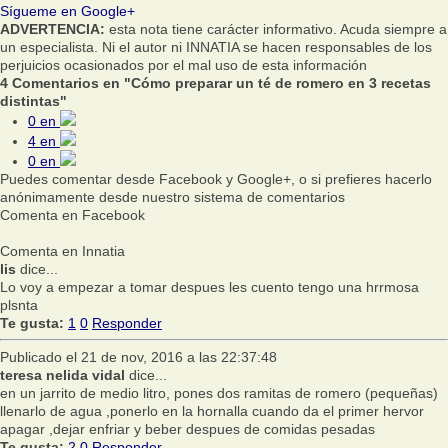
Sígueme en Google+
ADVERTENCIA:
esta nota tiene carácter informativo. Acuda siempre a
un especialista. Ni el autor ni INNATIA se hacen responsables de los
perjuicios ocasionados por el mal uso de esta información
4 Comentarios en "Cómo preparar un té de romero en 3 recetas
distintas"
0
en
4
en
0
en
Puedes comentar desde Facebook y Google+, o si prefieres hacerlo
anónimamente desde nuestro sistema de comentarios
Comenta en Facebook
Comenta en Innatia
lis
dice...
Lo voy a empezar a tomar despues les cuento tengo una hrrmosa
plsnta
Te gusta:
1
0
Responder
Publicado el 21 de nov, 2016 a las 22:37:48
teresa nelida vidal
dice...
en un jarrito de medio litro, pones dos ramitas de romero (pequeñas)
llenarlo de agua ,ponerlo en la hornalla cuando da el primer hervor
apagar ,dejar enfriar y beber despues de comidas pesadas
Te gusta:
2
0
Responder