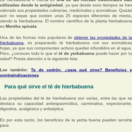
utilizadas desde la antigüedad
, ya que desde esos tiempos se ha
valorado sus propiedades culinarias, medicinales y aromáticas. Quizás
aún no sepas que existen unas 25 especies diferentes de menta,
siendo la hierbabuena. El nombre científico de la planta hierbabuena
es
Mentha spicata
.
Una de las formas más populares de
obtener las propiedades de l
hierbabuena
, es preparando té hierbabuena con sus aromáticas
hojas, ya que sus componentes activos quedan infundidos en el agua.
Pero, ¿conoces todo lo que el
té de yerbabuena
puede hacer por t
salud? Presta atención a la siguiente lista.
Lee también:
Te de cedrón, ¿para qué sirve? Beneficios y
contraindicaciones
Para qué sirve el té de hierbabuena
Las propiedades del té de hierbabuena son varias, entre las que se
destaca su capacidad antiespasmódica, carminativa, expectorante,
digestiva, analgésica y antiséptica.
Es por esta razón, los beneficios de la yerba buena pueden servirte
para: