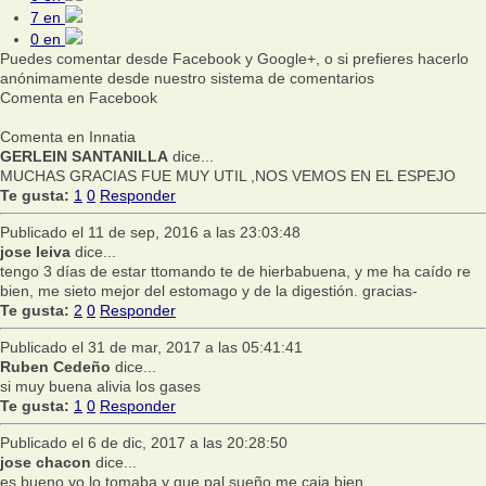
7
en
0
en
Puedes comentar desde Facebook y Google+, o si prefieres hacerlo
anónimamente desde nuestro sistema de comentarios
Comenta en Facebook
Comenta en Innatia
GERLEIN SANTANILLA
dice...
MUCHAS GRACIAS FUE MUY UTIL ,NOS VEMOS EN EL ESPEJO
Te gusta:
1
0
Responder
Publicado el 11 de sep, 2016 a las 23:03:48
jose leiva
dice...
tengo 3 días de estar ttomando te de hierbabuena, y me ha caído re
bien, me sieto mejor del estomago y de la digestión. gracias-
Te gusta:
2
0
Responder
Publicado el 31 de mar, 2017 a las 05:41:41
Ruben Cedeño
dice...
si muy buena alivia los gases
Te gusta:
1
0
Responder
Publicado el 6 de dic, 2017 a las 20:28:50
jose chacon
dice...
es bueno yo lo tomaba y que pal sueño me caia bien