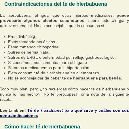
Contraindicaciones del té de hierbabuena
La hierbabuena, al igual que otras hierbas medicinales,
puede
provocarte algunos efectos secundarios
, sobre todo alergia 
acidez estomacal. No es aconsejable que la consumas sí:
Eres diabétic@.
Estás tomando antiácidos.
Están tomando ciclosporina.
Sufres de hernia hiatal.
Sufres de ERGE o enfermedad por reflujo gastroesofágico.
Si consumes medicamentos para el hígado.
Si tomas medicamentos para la hipertensión.
Evita consumir té de hierbabuena en el embarazo.
No se aconseja dar de beber
té de hierbabuena para bebés
.
Todo muy bien, pero ¿no recuerdas cómo hacer té de hierbabuena o
nunca lo has hecho? ¡No te preocupes! Toma nota de la siguiente
receta.
Lee también:
Té de 7 azahares: para qué sirve y cuáles son su
contraindicaciones
Cómo hacer té de hierbabuena