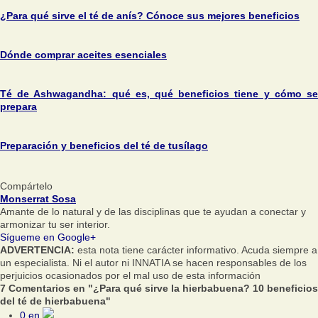
¿Para qué sirve el té de anís? Cónoce sus mejores beneficios
Dónde comprar aceites esenciales
Té de Ashwagandha: qué es, qué beneficios tiene y cómo se
prepara
Preparación y beneficios del té de tusílago
Compártelo
Monserrat Sosa
Amante de lo natural y de las disciplinas que te ayudan a conectar y
armonizar tu ser interior.
Sígueme en Google+
ADVERTENCIA:
esta nota tiene carácter informativo. Acuda siempre a
un especialista. Ni el autor ni INNATIA se hacen responsables de los
perjuicios ocasionados por el mal uso de esta información
7 Comentarios en "¿Para qué sirve la hierbabuena? 10 beneficios
del té de hierbabuena"
0
en