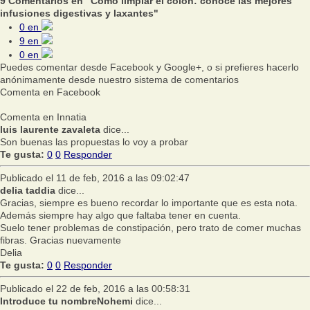
9 Comentarios en "Cómo limpiar el colon: conoce las mejores
infusiones digestivas y laxantes"
0
en
9
en
0
en
Puedes comentar desde Facebook y Google+, o si prefieres hacerlo
anónimamente desde nuestro sistema de comentarios
Comenta en Facebook
Comenta en Innatia
luis laurente zavaleta
dice...
Son buenas las propuestas lo voy a probar
Te gusta:
0
0
Responder
Publicado el 11 de feb, 2016 a las 09:02:47
delia taddia
dice...
Gracias, siempre es bueno recordar lo importante que es esta nota.
Además siempre hay algo que faltaba tener en cuenta.
Suelo tener problemas de constipación, pero trato de comer muchas
fibras. Gracias nuevamente
Delia
Te gusta:
0
0
Responder
Publicado el 22 de feb, 2016 a las 00:58:31
Introduce tu nombreNohemi
dice...