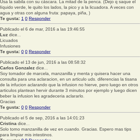
Usa la sabila con su cáscara. La mitad de la penca. (Dejo q saque el
líquido verde, le quito los lados, la pico y a la licuadora. A veces con
agua y otras con alguna fruta: papaya, piña, )
Te gusta:
1
0
Responder
Publicado el 6 de mar, 2016 a las 19:46:55
Luz
dice...
Licuados
Infusiones
Te gusta:
0
0
Responder
Publicado el 13 de jun, 2016 a las 08:58:32
Carlos Gonzalez
dice...
Soy tomador de marcela, manzanilla y menta y quisera hacer una
consulta para una aclaracion, en un articulo uds. diferencias la tisana
de la infucion aclarando que la infusion no hierve, pero luego en otros
articulos plantean hervir durante 3 minutos por ejemplo y luego dicen
beber la infusion les agradeceria aclararlo.
Gracias
Te gusta:
0
0
Responder
Publicado el 5 de sep, 2016 a las 14:01:23
Cristina
dice...
Solo tomo manzanilla de vez en cuando. Gracias. Espero mas tips
para limpiar mis intestinos.