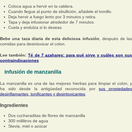
Coloca agua a hervir en la caldera.
Cuando llegue al punto de ebullición, añádele el tomillo.
Deja hervir a fuego lento por 3 minutos y retira.
Tapa y deja infusionar alrededor de 7 minutos.
Cuela y endulza si lo deseas.
Bebe una taza diaria de esta deliciosa infusión
, después de la
comidas para desintoxicar el colon.
Lee también:
Té de 7 azahares: para qué sirve y cuáles son su
contraindicaciones
Infusión de manzanilla
La manzanilla es una de las mejores hierbas para limpiar el colon, y
ha sido desde la antigüedad reconocida por
sus propiedades
desinflamantes, tonificantes y desintoxicantes
.
Ingredientes
Dos cucharaditas de flores de manzanilla
300 mililitros de agua
Stevia, miel o azúcar